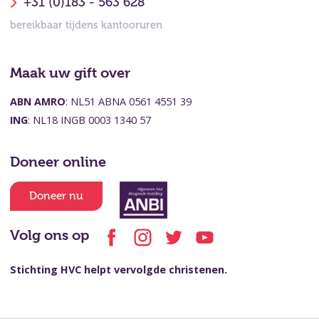
+31 (0)183 - 563 628
bereikbaar tijdens kantooruren
Maak uw gift over
ABN AMRO
: NL51 ABNA 0561 4551 39
ING
: NL18 INGB 0003 1340 57
Doneer online
Doneer nu
Volg ons op
Stichting HVC helpt vervolgde christenen.