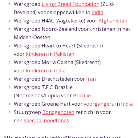
Werkgroep
Living Bread Foundation
(Zuid-
Beveland)
voor sloppenwijken in
India
Werkgroep H4AC (Aagtekerke) voor
Afghanistan
Werkgroep Noord-Zeeland voor christenen in het
Midden-Oosten
Werkgroep Heart to Heart (Sliedrecht)
voor
kinderen
in
Pakistan
Werkgroep Moria Odisha (Sliedrecht)
voor
kinderen
in
India
Werkgroep Drechtsteden voor
Iran
Werkgroep T.F.C. Brazilië
(Noordeloos/Lopik) voor
Brazilië
Werkgroep Groene Hart voor
voorgangers
in
India
Stuurgroep
Bondgenoten
zet zich in voor
een
speciaal noodfonds