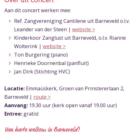
Over dit concert
Aan dit concert werken mee:
Ref. Zangvereniging Cantilene uit Barneveld o.l.v.
Leander van der Steen |
website >
Kinderkoor Zanglust uit Barneveld, o.l.v. Rianne
Wolterink |
website >
Ton Burgering (piano)
Henrieke Doornenbal (panfluit)
Jan Dirk (Stichting HVC)
Locatie:
Emmaüskerk, Groen van Prinstererlaan 2,
Barneveld |
route >
Aanvang:
19.30 uur (kerk open vanaf 19.00 uur)
Entree:
gratis!
Van harte welkom in Barneveld!