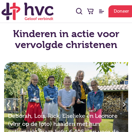
Doneer
Kinderen in actie voor
vervolgde christenen
Deborah, Loïs, Rick, Elselieke en Leonore
(vlnr op de foto) haalden met hun
actiemarkt maar liefst € 405,- op voor de