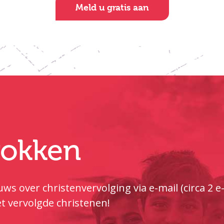
Meld u gratis aan
trokken
ws over christenvervolging via e-mail (circa 2 
t vervolgde christenen!