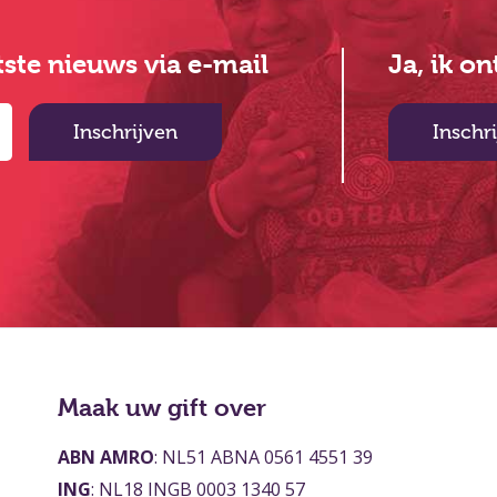
atste nieuws via e-mail
Ja, ik o
Inschrijven
Inschr
Maak uw gift over
ABN AMRO
: NL51 ABNA 0561 4551 39
ING
: NL18 INGB 0003 1340 57