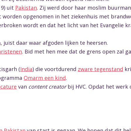
19) uit
Pakistan
. Zij werd door haar moslim buurman
est worden opgenomen in het ziekenhuis met brandw
rbroken wordt en dat het licht van het Evangelie k
, juist daar waar afgoden lijken te heersen.
ristenen
. Bid met hen mee dat de grens open zal ga
isgarh (
India
) die voortdurend
zware tegenstand
kri
programma
Omarm een kind
.
acature
van
content creator
bij HVC. Opdat het werk 
n Pakistan
van start is gegaan. We hopen dat dit he