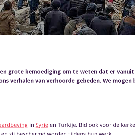
 een grote bemoediging om te weten dat er vanui
 ons verhalen van verhoorde gebeden. We mogen b
 aardbeving
in
Syrië
en Turkije. Bid ook voor de kerke
en zij beschermd worden tijdens hun werk.