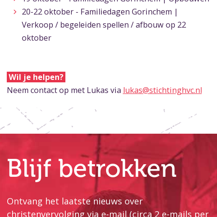
20-22 oktober - Familiedagen Gorinchem |
Verkoop / begeleiden spellen / afbouw op 22
oktober
Wil je helpen?
Neem contact op met Lukas via
lukas@stichtinghvc.nl
Blijf betrokken
Ontvang het laatste nieuws over
christenvervolging via e-mail (circa 2 e-mails per