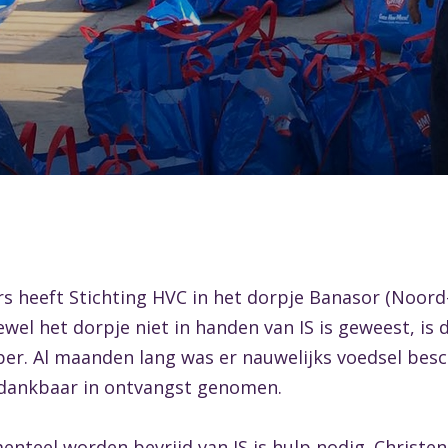
s heeft Stichting HVC in het dorpje Banasor (Noord
ewel het dorpje niet in handen van IS is geweest, is
mper. Al maanden lang was er nauwelijks voedsel bes
dankbaar in ontvangst genomen.
enteel worden bevrijd van IS is hulp nodig. Christe