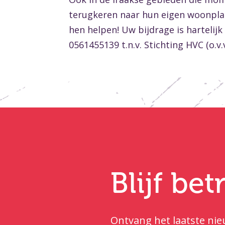
terugkeren naar hun eigen woonplaa
hen helpen! Uw bijdrage is harteli
0561455139 t.n.v. Stichting HVC (o.v
Blijf be
Ontvang het laatste nieu