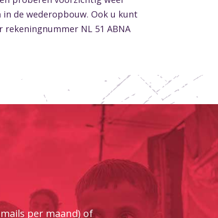
n in de wederopbouw. Ook u kunt
naar rekeningnummer NL 51 ABNA
e-mails per maand) of