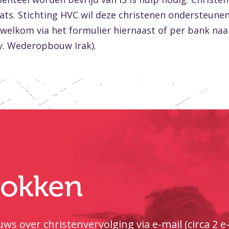
ts. Stichting HVC wil deze christenen ondersteune
jk welkom via het formulier hiernaast of per bank 
.v. Wederopbouw Irak).
trokken
ws over christenvervolging via e-mail (circa 2 