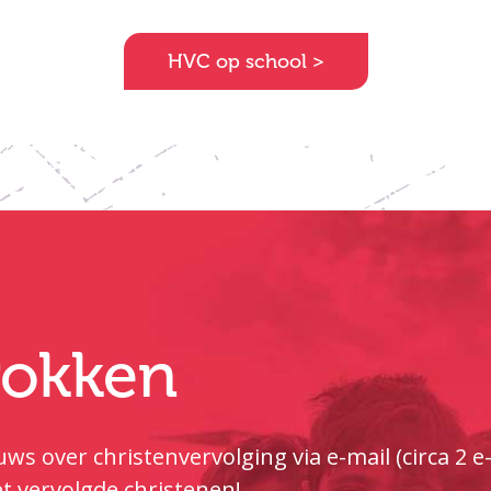
HVC op school >
trokken
ws over christenvervolging via e-mail (circa 2 
t vervolgde christenen!