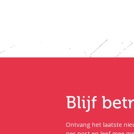
Blijf be
Ontvang het laatste nieu
per post en leef mee me