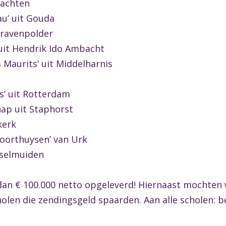
rachten
au’ uit Gouda
-Gravenpolder
 uit Hendrik Ido Ambacht
 Maurits’ uit Middelharnis
us’ uit Rotterdam
ap uit Staphorst
kerk
Voorthuysen’ van Urk
Jsselmuiden
dan € 100.000 netto opgeleverd! Hiernaast mochten 
cholen die zendingsgeld spaarden. Aan alle scholen: 