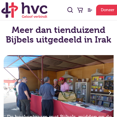
Doneer
Meer dan tienduizend
Bijbels uitgedeeld in Irak
De boekenkraam met Bijbels, midden op de