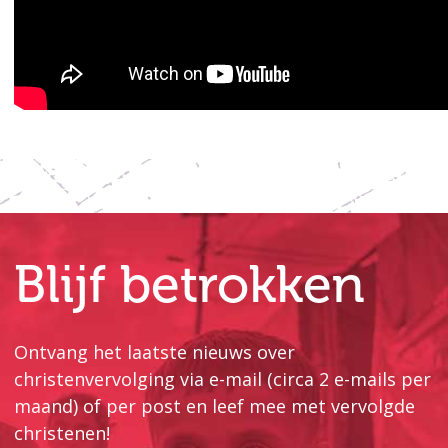
Blijf betrokken
Ontvang het laatste nieuws over
christenvervolging via e-mail (circa 2 e-mails per
maand) of per post en leef mee met vervolgde
christenen!