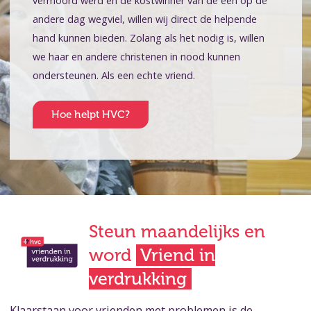
vermoord werd en de kostwinner van de een op de
andere dag wegviel, willen wij direct de helpende
hand kunnen bieden. Zolang als het nodig is, willen
we haar en andere christenen in nood kunnen
ondersteunen. Als een echte vriend.
Hoe helpt HVC?
Steun maandelijks en
word
Vriend in
verdrukking
Klaarstaan voor vrienden met problemen is de