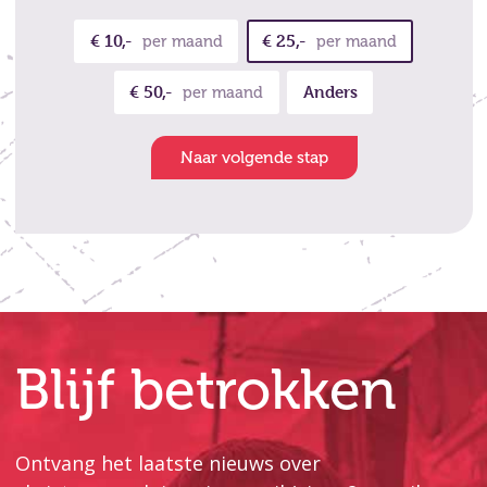
€ 10,-
€ 25,-
per maand
per maand
€ 50,-
Anders
per maand
Naar volgende stap
Blijf betrokken
Ontvang het laatste nieuws over