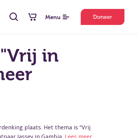
Menu
Doneer
Vrij in
meer
denking plaats. Het thema is "Vrij
chtpaar Jassey in Gambia.
Lees meer