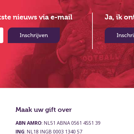
atste nieuws via e-mail
Ja, ik o
Inschrijven
Inschr
Maak uw gift over
ABN AMRO
: NL51 ABNA 0561 4551 39
ING
: NL18 INGB 0003 1340 57