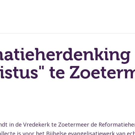
atieherdenking "
istus" te Zoeter
ndt in de Vredekerk te Zoetermeer de Reformatieher
ollecte is voor het Bijbelse evangelisatiewerk van e