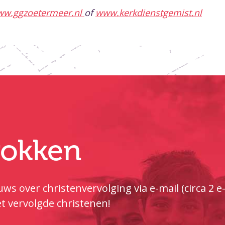
w.ggzoetermeer.nl
of
www.kerkdienstgemist.nl
trokken
ws over christenvervolging via e-mail (circa 2 
t vervolgde christenen!