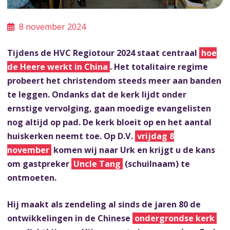
8 november 2024
Tijdens de HVC Regiotour 2024 staat centraal
hoe
de Heere werkt in China
. Het totalitaire regime
probeert het christendom steeds meer aan banden
te leggen. Ondanks dat de kerk lijdt onder
ernstige vervolging, gaan moedige evangelisten
nog altijd op pad. De kerk bloeit op en het aantal
huiskerken neemt toe. Op D.V.
vrijdag 8
november
komen wij naar Urk en krijgt u de kans
om gastpreker
Uncle Tang
(schuilnaam) te
ontmoeten.
Hij maakt als zendeling al sinds de jaren 80 de
ontwikkelingen in de Chinese
ondergrondse kerk