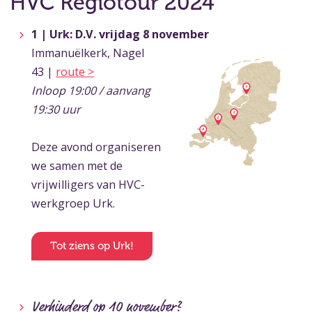
HVC Regiotour 2024
1 | Urk: D.V. vrijdag 8 novembe
r
Immanuëlkerk, Nagel
43 |
route >
Inloop 19:00 / aanvang
19:30 uur
Deze avond organiseren
we samen met de
vrijwilligers van HVC-
werkgroep Urk.
Tot ziens op Urk!
Verhinderd op 10 november?