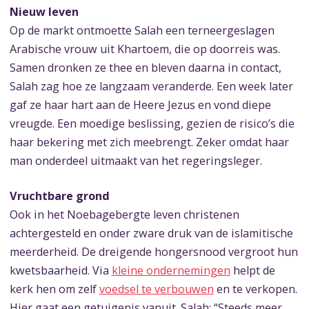
Nieuw leven
Op de markt ontmoette Salah een terneergeslagen
Arabische vrouw uit Khartoem, die op doorreis was.
Samen dronken ze thee en bleven daarna in contact,
Salah zag hoe ze langzaam veranderde. Een week later
gaf ze haar hart aan de Heere Jezus en vond diepe
vreugde. Een moedige beslissing, gezien de risico’s die
haar bekering met zich meebrengt. Zeker omdat haar
man onderdeel uitmaakt van het regeringsleger.
Vruchtbare grond
Ook in het Noebagebergte leven christenen
achtergesteld en onder zware druk van de islamitische
meerderheid. De dreigende hongersnood vergroot hun
kwetsbaarheid. Via
kleine ondernemingen
helpt de
kerk hen om zelf
voedsel te verbouwen
en te verkopen.
Hier gaat een getuigenis vanuit. Salah: “Steeds meer