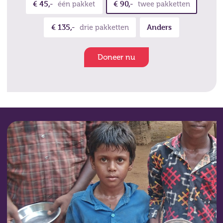
€ 45,-
€ 90,-
één pakket
twee pakketten
€ 135,-
Anders
drie pakketten
Doneer nu