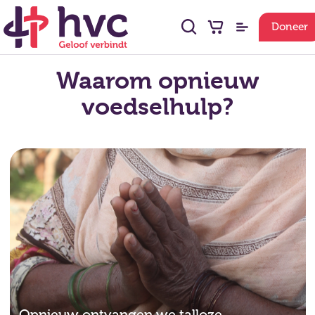
Doneer
Waarom opnieuw
voedselhulp?
Opnieuw ontvangen we talloze