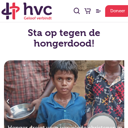
Doneer
Sta op tegen de
hongerdood!
Honger dreigt voor vervolgde christenen in