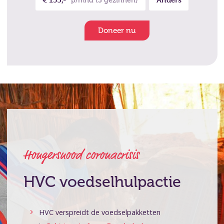
p/mnd (3 gezinnen)
Doneer nu
Hongersnood coronacrisis
HVC voedselhulpactie
HVC verspreidt de voedselpakketten