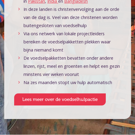
in
Pakistan
,
India
en
Bangladesh
In deze landen is christenvervolging aan de orde
van de dag is. Veel van deze christenen worden
buitengesloten van voedselhulp
Via ons netwerk van lokale projectleiders
bereiken de voedselpakketten plekken waar
bijna niemand komt
De voedselpakketten bevatten onder andere
linzen, rijst, meel en groenten en helpt een gezin
minstens vier weken vooruit
Na zes maanden stopt uw hulp automatisch
Lees meer over de voedselhulpactie