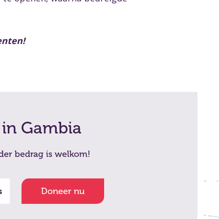
enten!
 in Gambia
eder bedrag is welkom!
s
Doneer nu