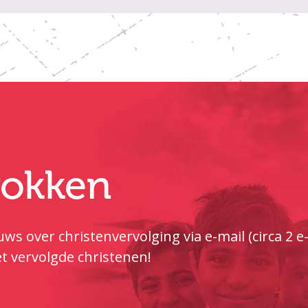
trokken
ws over christenvervolging via e-mail (circa 2 
t vervolgde christenen!