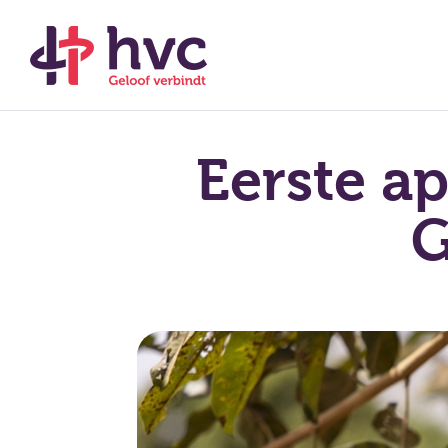
Eerste a
G