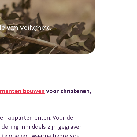
e van veiligheid
tementen bouwen
voor christenen,
tien appartementen. Voor de
dering inmiddels zijn gegraven.
 te openen, waarna bedreigde