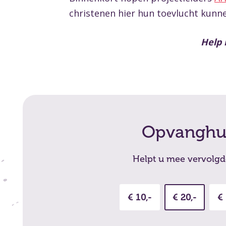
christenen hier hun toevlucht kunn
Help 
Opvanghui
Helpt u mee vervolgde
€ 10,-
€ 20,-
€ 