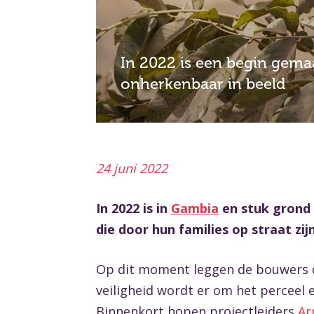
In 2022 is een begin gema
onherkenbaar in beeld
24 juni 2022
In 2022 is in
Gambia
en stuk grond
die door hun families op straat zi
Op dit moment leggen de bouwers de
veiligheid wordt er om het perceel
Binnenkort hopen projectleiders
Ar