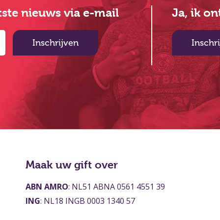
atste nieuws via e-mail
Ja, ik o
Inschrijven
Inschr
Maak uw gift over
ABN AMRO
: NL51 ABNA 0561 4551 39
ING
: NL18 INGB 0003 1340 57