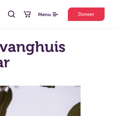
Doneer
Menu
pvanghuis
ar