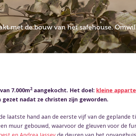
akt met de bouw van het safehouse. Omwill
2
 van 7.000m
aangekocht. Het doel:
kleine appar
jn gezet nadat ze christen zijn geworden.
 laatste hand aan de eerste vijf van de geplande 
 een muur gebouwd, waarvoor de gleuven voor de fun
nest en Andrea Jassey
de deuren van het opvanghuis