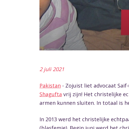
2 juli 2021
Pakistan
- Zojuist liet advocaat Sai
Shagufta
vrij zijn! Het christelijke
armen kunnen sluiten. In totaal is 
In 2013 werd het christelijke echt
(blasfemie). Begin juni werd het chr