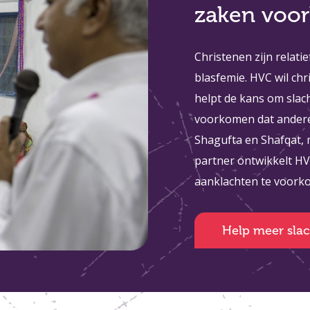
zaken voo
Christenen zijn relati
blasfemie. HVC wil chr
helpt de kans om slac
voorkomen dat andere 
Shagufta en Shafqat,
partner ontwikkelt H
aanklachten te voor
Help meer slac