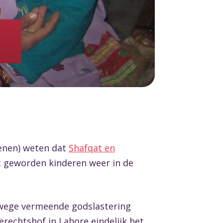
tenen) weten dat
Shafqat en
oot geworden kinderen weer in de
anwege vermeende godslastering
gerechtshof in Lahore eindelijk het