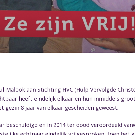
f-ul-Malook aan Stichting HVC (Hulp Vervolgde Chris
 echtpaar heeft eindelijk elkaar en hun inmiddels gr
het gezin 8 jaar van elkaar gescheiden geweest.
paar beschuldigd en in 2014 ter dood veroordeeld v
istelijke echtpaar eindelijk vrijgesproken, toen het 