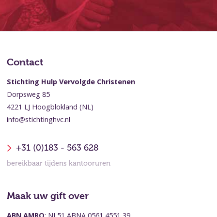
Contact
Stichting Hulp Vervolgde Christenen
Dorpsweg 85
4221 LJ Hoogblokland (NL)
info@stichtinghvc.nl
+31 (0)183 - 563 628
bereikbaar tijdens kantooruren
Maak uw gift over
ABN AMRO
: NL51 ABNA 0561 4551 39