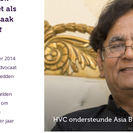
t als
zaak
t
er 2014
advocaat
redden
elden
t om
e
HVC ondersteunde Asia Bi
er jaar