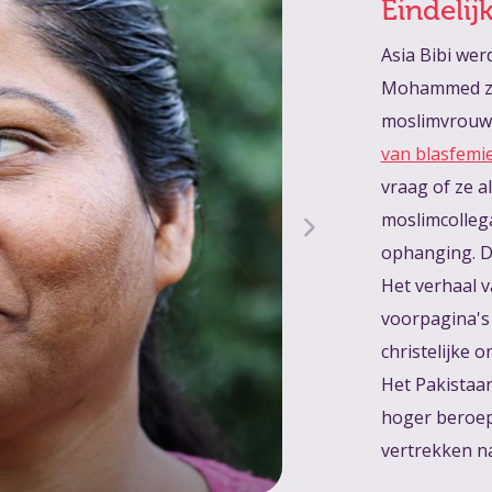
Eindelijk
Asia Bibi wer
Mohammed zou
moslimvrouwe
van blasfemie
vraag of ze a
moslimcollega
ophanging. De
Het verhaal v
voorpagina's 
christelijke 
Het Pakistaa
hoger beroep 
Asia Bibi voor h
vertrekken n