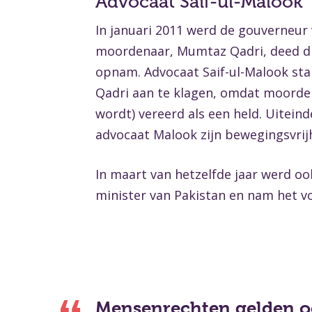
Advocaat Saif-ul-Malook
In januari 2011 werd de gouverneur
moordenaar, Mumtaz Qadri, deed dit
opnam. Advocaat Saif-ul-Malook st
Qadri aan te klagen, omdat moorde
wordt) vereerd als een held. Uitein
advocaat Malook zijn bewegingsvrij
In maart van hetzelfde jaar werd oo
minister van Pakistan en nam het v
Mensenrechten gelden o